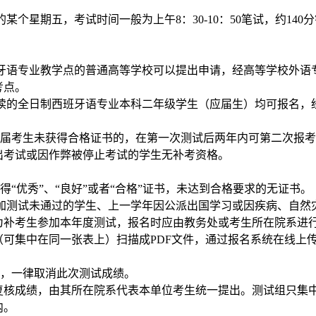
的某个星期五，考试时间一般为上午8：30-1
0
：
5
0笔试，约1
4
0
牙语专业教学点的普通高等学校可以提出申请，经高等学校外语
考点。
读的全日制西班牙语专业本科二年级学生（应届生）均可报名，
届考生未获得合格证书的，在第一次测试后两年内可第二次报考
出考试或因作弊被停止考试的学生无补考资格。
得
“优秀”、“良好”或者“合格”证书，未达到合格要求的无证书。
加测试未通过的学生、上一学年因公派出国学习或因疾病、自然
为补考生参加本年度测试，报名时应由教务处或考生所在院系进
（可集中在同一张表上）扫描成
PDF文件，通过报名系统在线上
，
一律
取消
此次测试
成绩。
复核
成绩，
由其所
在院系
代表本单位考生统一提出
。
测试组只集
内
。