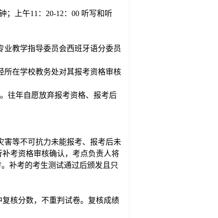
分钟；上午1
1
：
20-1
2
：
00 听写
和听
专业教学指导委员会西班牙语分委员
经所在学校教务处对其报考资格审核
。往年自愿放弃报考资格、报考后
灾害等不可抗力未能报考、报考后未
行补考资格审核确认，考点负责人将
传。补考的考生测试通过后颁发且只
中复核分数，不重判试卷。复核成绩