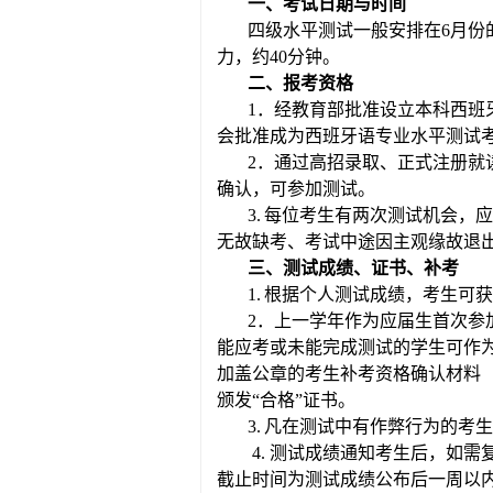
一、考试日期与时间
四级水平测试一般安排在
6月份
力
，约
40分钟。
二、报考资格
1．经教育部批准设立本科西班
会批准成为西班牙语专业水平测试
2．通过高招录取、正式注册就
确认，可参加测试。
3.
每位考生有两次测试机会，应
无故缺考、考试中途因主观缘故退
三
、测试
成绩、证书、补考
1.
根据个人测试成绩，考生可获
2
．上一学年作为应届生首次参
能应考或未能完成测试的学生可作
加盖公章的考生补考资格确认材料
颁发“合格”证书。
3.
凡
在测试中有作弊行为
的
考生
4.
测试成绩通知考生后，
如
需
截止时间
为测试成绩公布后一周
以